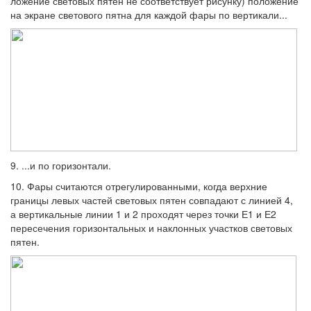
ложение световых пятен не соответствует рисунку) положение
на экране светового пятна для каждой фары по вертикали...
9. ...и по горизонтали.
10. Фары считаются отрегулированными, когда верхние
границы левых частей свето­вых пятен совпадают с линией 4,
а верти­кальные линии 1 и 2 проходят через точки Е1 и Е2
пересечения горизонтальных и на­клонных участков световых
пятен.