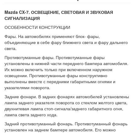
Mazda CX-7. ОСВЕЩЕНИЕ, СВЕТОВАЯ И ЗВУКОВАЯ
СИГНАЛИЗАЦИЯ
ОСОБЕННОСТИ КОНСТРУКЦИИ
Фары. На автомобилях применяют блок- фары,
объединяющие в себе фару ближне­го света и фару дальнего
света.
Противотуманные фары. Противоту­манные фары
установлены в нижней части переднего бампера автомобиля.
Их можно включить только при включенном наруж­ном
освещении. Противотуманные фары конструктивно
выполнены вместе с перед­ними габаритными огнями и
указателями поворота.
Задние фонари. В задних фонарях авто­мобилей установлены
лампа заднего указа­теля поворота со стеклом желтого цвета,
двухнитевая лампа стоп-сигнала/заднего габаритного огня,
лампа света заднего хода.
Задний противотуманный фонарь. Противотуманный фонарь
установлен на заднем бампере автомобиля. Его можно