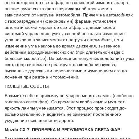
электрокорректор света фар, позволяющий изменять напра­
вление пучка света фар в вертикальной плоскости в
зависимости от нагрузки авто­мобиля. Причем на автомобилях
с газораз­рядными (ксеноновыми) фарами устано­влен
автоматический корректор света фар с динамической
системой управления, учи­тывающей не только изменение
угла накло­на в зависимости от нагрузки автомобиля, но и
изменение угла наклона во время дви­жения, вызванное
действием аэродинами­ческих сил (при длительной езде с
большой скоростью). Во избежание ненужных коле­баний пучка
света фар система не реагиру­ет на колебания кузова,
вызванные дорож­ными неровностями и изменением его по­
ложения при разгоне и торможении.
ПОЛЕЗНЫЕ СОВЕТЫ
Возьмите себе в привычку регулярно менять лампы (особенно
головного света фар). Со временем колба лампы мутнеет,
яркость лам­пы уменьшается. Этот процесс происходит до­
вольно медленно, и водитель не замечает по­степенного
ухудшения освещенности дороги.
Mazda CX-7. ПРОВЕРКА И РЕГУЛИРОВКА СВЕТА ФАР
Вам потребуются: отвертка с кресто­образным лезвием, ключ