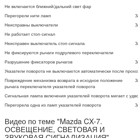
Не включается ближний/дальний свет фар
Перегорели нити ламп
З
Неисправны выключатели
З
Не работает стоп-сигнал
Неисправен выключатель стоп-сигнала
З
Не фиксируются рычаги подрулевого переключатели
Разрушение фиксаторов рычагов
З
Указатели поворота не выключаются автоматически после прох
Повреждение механизма возврата в исходное положение
З
рычага переключателя указателей поворота
Сигнальная лампа включения указателей поворота мигает с удв
Перегорела одна из ламп указателей поворота
З
Видео по теме "Mazda CX-7.
ОСВЕЩЕНИЕ, СВЕТОВАЯ И
ЗВУКОВАЯ СИГНАЛИЗАЦИЯ"