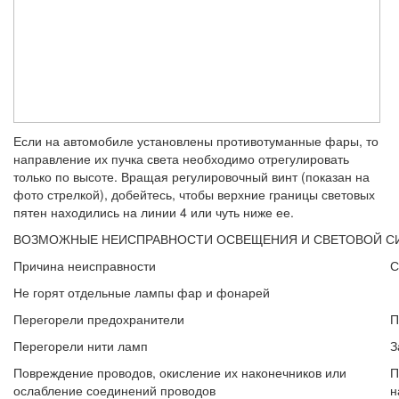
Если на автомобиле установлены проти­вотуманные фары, то
направление их пучка света необходимо отрегулировать
только по высоте. Вращая регулировочный винт (показан на
фото стрелкой), добейтесь, чтобы верхние границы световых
пятен на­ходились на линии 4 или чуть ниже ее.
ВОЗМОЖНЫЕ НЕИСПРАВНОСТИ ОСВЕЩЕНИЯ И СВЕТОВОЙ СИ
Причина неисправности
С
Не горят отдельные лампы фар и фонарей
Перегорели предохранители
П
Перегорели нити ламп
З
Повреждение проводов, окисление их наконечников или
П
ослабление соединений проводов
н