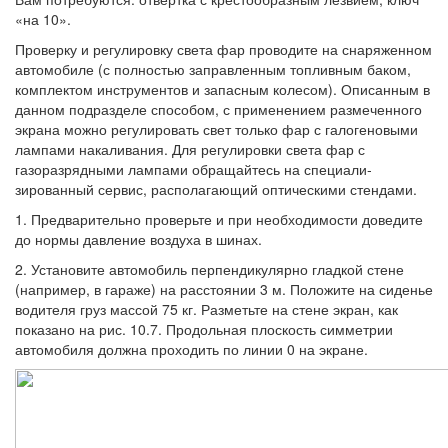
«на 10».
Проверку и регулировку света фар про­водите на снаряженном
автомобиле (с пол­ностью заправленным топливным баком,
комплектом инструментов и запасным ко­лесом). Описанным в
данном подразделе способом, с применением размеченного
экрана можно регулировать свет только фар с галогеновыми
лампами накаливания. Для регулировки света фар с
газоразряд­ными лампами обращайтесь на специали­
зированный сервис, располагающий опти­ческими стендами.
1. Предварительно проверьте и при необходимости доведите
до нормы давле­ние воздуха в шинах.
2. Установите автомобиль перпендику­лярно гладкой стене
(например, в гараже) на расстоянии 3 м. Положите на сиденье
водителя груз массой 75 кг. Разметьте на стене экран, как
показано на рис. 10.7. Про­дольная плоскость симметрии
автомобиля должна проходить по линии 0 на экране.