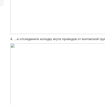
4. ...и отсоедините колодку жгута прово­дов от контактной г