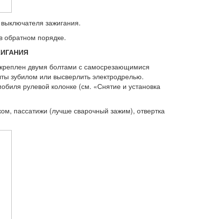
с выключателя зажигания.
 в обратном порядке.
ЖИГАНИЯ
акреплен двумя болта­ми с самосрезающимися
лты зубилом или высверлить электро­дрелью.
обиля рулевой колонке (см. «Снятие и установка
ком, пассати­жи (лучше сварочный зажим), отвертка