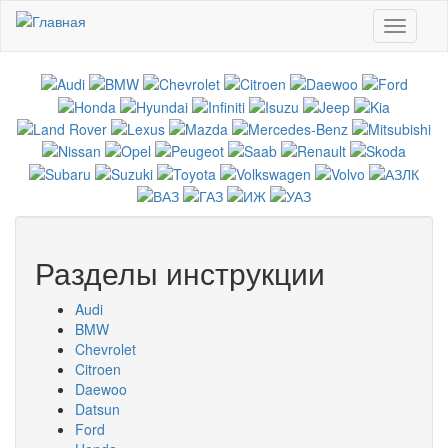
Перейти к основному содержанию
Toggle
navigati
Разделы инструкции
Audi
BMW
Chevrolet
Citroen
Daewoo
Datsun
Ford