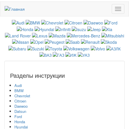
Перейти
Toggl
к
naviga
основному
содержанию
Разделы инструкции
Audi
BMW
Chevrolet
Citroen
Daewoo
Datsun
Ford
Honda
Hyundai