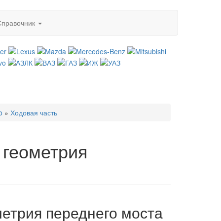
Справочник
o
»
Ходовая часть
 геометрия
метрия переднего моста