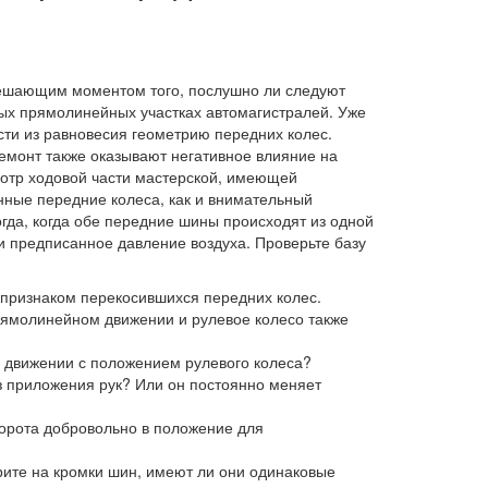
решающим моментом того, послушно ли следуют
ных прямолинейных участках автомагистралей. Уже
сти из равновесия геометрию передних колес.
монт также оказывают негативное влияние на
мотр ходовой части мастерской, имеющей
ные передние колеса, как и внимательный
тогда, когда обе передние шины происходят из одной
и предписанное давление воздуха. Проверьте базу
 признаком перекосившихся передних колес.
рямолинейном движении и рулевое колесо также
 движении с положением рулевого колеса?
з приложения рук? Или он постоянно меняет
ворота добровольно в положение для
ите на кромки шин, имеют ли они одинаковые