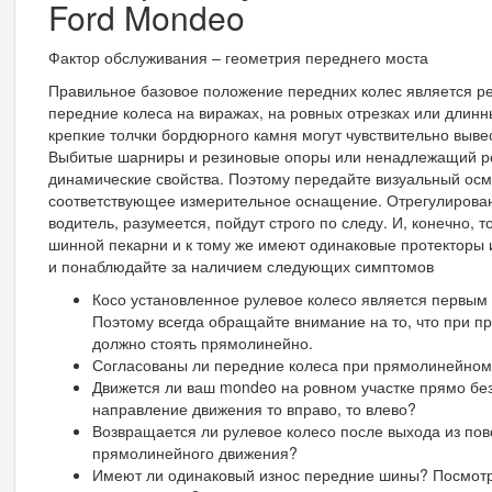
Ford Mondeo
Фактор обслуживания – геометрия переднего моста
Правильное базовое положение передних колес является 
передние колеса на виражах, на ровных отрезках или длин
крепкие толчки бордюрного камня могут чувствительно выве
Выбитые шарниры и резиновые опоры или ненадлежащий ре
динамические свойства. Поэтому передайте визуальный ос
соответствующее измерительное оснащение. Отрегулирован
водитель, разумеется, пойдут строго по следу. И, конечно, 
шинной пекарни и к тому же имеют одинаковые протекторы 
и понаблюдайте за наличием следующих симптомов
Косо установленное рулевое колесо является первым
Поэтому всегда обращайте внимание на то, что при п
должно стоять прямолинейно.
Согласованы ли передние колеса при прямолинейном
Движется ли ваш mondeo на ровном участке прямо бе
направление движения то вправо, то влево?
Возвращается ли рулевое колесо после выхода из по
прямолинейного движения?
Имеют ли одинаковый износ передние шины? Посмотр