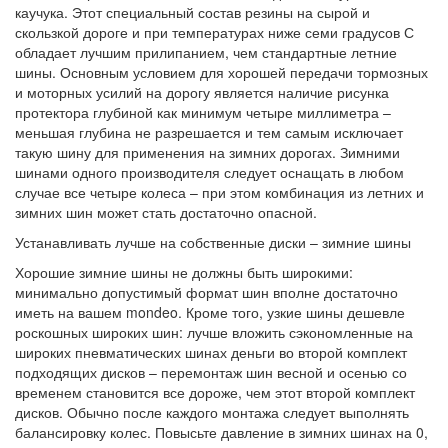
каучука. Этот специальный состав резины на сырой и
скользкой дороге и при температурах ниже семи градусов С
обладает лучшим прилипанием, чем стандартные летние
шины. Основным условием для хорошей передачи тормозных
и моторных усилий на дорогу является наличие рисунка
протектора глубиной как минимум четыре миллиметра –
меньшая глубина не разрешается и тем самым исключает
такую шину для применения на зимних дорогах. Зимними
шинами одного производителя следует оснащать в любом
случае все четыре колеса – при этом комбинация из летних и
зимних шин может стать достаточно опасной.
Устанавливать лучше на собственные диски – зимние шины
Хорошие зимние шины не должны быть широкими:
минимально допустимый формат шин вполне достаточно
иметь на вашем mondeo. Кроме того, узкие шины дешевле
роскошных широких шин: лучше вложить сэкономленные на
широких пневматических шинах деньги во второй комплект
подходящих дисков – перемонтаж шин весной и осенью со
временем становится все дороже, чем этот второй комплект
дисков. Обычно после каждого монтажа следует выполнять
балансировку колес. Повысьте давление в зимних шинах на 0,