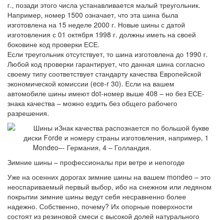
г., позади этого числа устанавливается малый треугольник.
Например, номер 1500 означает, что эта шина была
изготовлена на 15 неделе 2000 г. Новые шины с датой
изготовления с 01 октября 1998 г. должны иметь на своей
боковине код проверки ЕСЕ.
Если треугольник отсутствует, то шина изготовлена до 1990 г.
Любой код проверки гарантирует, что данная шина согласно
своему типу соответствует стандарту качества Европейской
экономической комиссии (ece-r 30). Если на вашем
автомобиле шины имеют dot-номер выше 408 – но без ЕСЕ-
знака качества – можно ездить без общего рабочего
разрешения.
Знак качества распознается по большой букве
e и номеру страны изготовления, например, 1
–- Германия, 4 – Голландия.
Зимние шины – профессионалы при ветре и непогоде
Уже на осенних дорогах зимние шины на вашем mondeo – это
неоспариваемый первый выбор, ибо на снежном или ледяном
покрытии зимние шины ведут себя несравненно более
надежно. Собственно, почему? Их опорные поверхности
состоят из резиновой смеси с высокой долей натурального