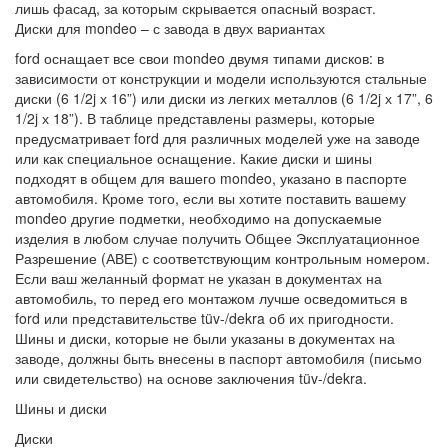
лишь фасад, за которым скрывается опасный возраст.
Диски для mondeo – с завода в двух вариантах
ford оснащает все свои mondeo двумя типами дисков: в
зависимости от конструкции и модели используются стальные
диски (6 1/2j х 16”) или диски из легких металлов (6 1/2j х 17”, 6
1/2j х 18”). В таблице представлены размеры, которые
предусматривает ford для различных моделей уже на заводе
или как специальное оснащение. Какие диски и шины
подходят в общем для вашего mondeo, указано в паспорте
автомобиля. Кроме того, если вы хотите поставить вашему
mondeo другие подметки, необходимо на допускаемые
изделия в любом случае получить Общее Эксплуатационное
Разрешение (АВЕ) с соответствующим контрольным номером.
Если ваш желанный формат не указан в документах на
автомобиль, то перед его монтажом лучше осведомиться в
ford или представительстве tüv-/dekra об их пригодности.
Шины и диски, которые не были указаны в документах на
заводе, должны быть внесены в паспорт автомобиля (письмо
или свидетельство) на основе заключения tüv-/dekra.
Шины и диски
Диски