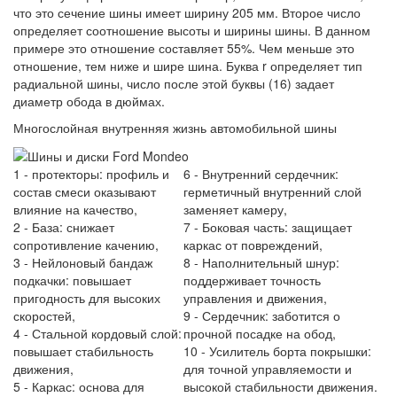
что это сечение шины имеет ширину 205 мм. Второе число
определяет соотношение высоты и ширины шины. В данном
примере это отношение составляет 55%. Чем меньше это
отношение, тем ниже и шире шина. Буква r определяет тип
радиальной шины, число после этой буквы (16) задает
диаметр обода в дюймах.
Многослойная внутренняя жизнь автомобильной шины
1 - протекторы: профиль и
6 - Внутренний сердечник:
состав смеси оказывают
герметичный внутренний слой
влияние на качество,
заменяет камеру,
2 - База: снижает
7 - Боковая часть: защищает
сопротивление качению,
каркас от повреждений,
3 - Нейлоновый бандаж
8 - Наполнительный шнур:
подкачки: повышает
поддерживает точность
пригодность для высоких
управления и движения,
скоростей,
9 - Сердечник: заботится о
4 - Стальной кордовый слой:
прочной посадке на обод,
повышает стабильность
10 - Усилитель борта покрышки:
движения,
для точной управляемости и
5 - Каркас: основа для
высокой стабильности движения.