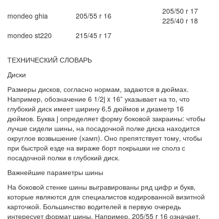
205/50 r 17
mondeo ghia
205/55 r 16
225/40 r 18
mondeo st220
215/45 r 17
ТЕХНИЧЕСКИЙ СЛОВАРЬ
Диски
Размеры дисков, согласно нормам, задаются в дюймах.
Например, обозначение 6 1/2j x 16” указывает на то, что
глубокий диск имеет ширину 6,5 дюймов и диаметр 16
дюймов. Буква j определяет форму боковой закраины: чтобы
лучше сидели шины, на посадочной полке диска находится
округлое возвышение (хамп). Оно препятствует тому, чтобы
при быстрой езде на вираже борт покрышки не сполз с
посадочной полки в глубокий диск.
Важнейшие параметры шины
На боковой стенке шины выгравированы ряд цифр и букв,
которые являются для специалистов кодированной визитной
карточкой. Большинство водителей в первую очередь
интересует формат шины. Например, 205/55 r 16 означает,