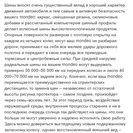
Шины вносят очень существенный вклад в хороший характер
движения автомобиля и тем самым в активную безопасность
вашего mondeo: каркас, смешанная резина, силиконовые
добавки и рассчитанный компьютером шинный профиль
делает колесные шины высокотехнологичным продуктом.
Опорные поверхности размером с почтовую открытку на
каждом из четырех колес несут ваш mondeo не разбирая
дороги, принимают на себя все мелкие удары дорожного
полотна и передают в свою очередь все приводные,
тормозные и центробежные силы. При средней нагрузке
радиальные шины на вашем mondeo могут выдержать
примерно 30 000–50 000 км на передних колесах и около 40
000–70 000 км на заднем мосту. Конечно, если ваш mondeo
перемещается преимущественно на спринтерских
дистанциях, то замена шин – независимо от остаточной
высоты рисунка протектора – самое позднее, произойдет
через семь–восемь лет. За этот период грязь, воздействия
окружающей среды, внутренние процессы старения и не в
последнюю очередь солнце так действуют на шины, что они
больше не могут уверенно и надежно исполнять свою работу.
Здесь можно довериться выглядящему новым подержанному
запасному колесу, однако восстановленный внешний вид –