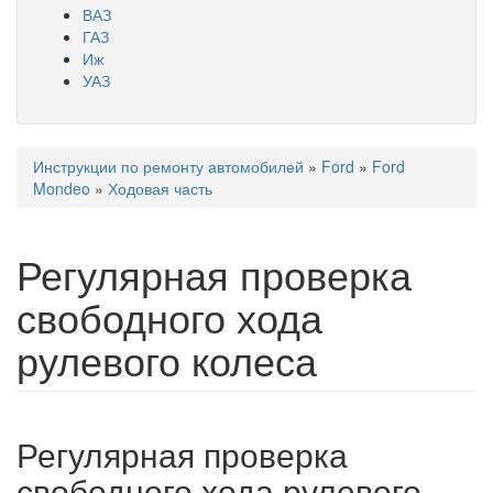
ВАЗ
ГАЗ
Иж
УАЗ
Инструкции по ремонту автомобилей
»
Ford
»
Ford
Вы здесь
Mondeo
»
Ходовая часть
Регулярная проверка
свободного хода
рулевого колеса
Регулярная проверка
свободного хода рулевого