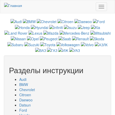
Перейти к основному содержанию
Toggle
navigati
Разделы инструкции
Audi
BMW
Chevrolet
Citroen
Daewoo
Datsun
Ford