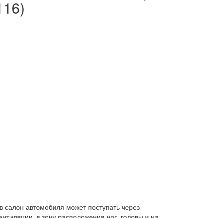
116)
 в салон автомобиля может поступать через
нтиляции, в зону расположения ног, головы и на