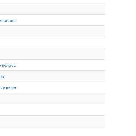
 клапана
о колеса
ta
их колес