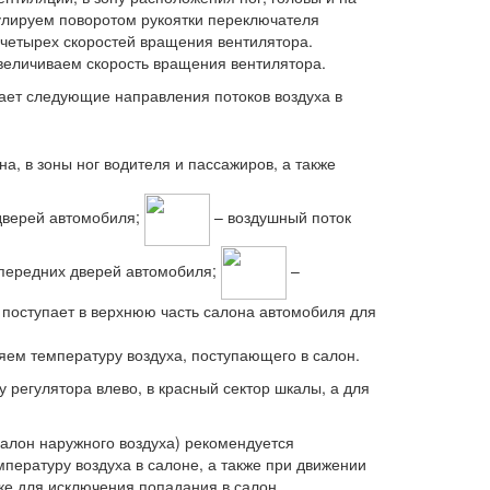
гулируем поворотом рукоятки переключателя
 четырех скоростей вращения вентилятора.
увеличиваем скорость вращения вентилятора.
ает следующие направления потоков воздуха в
а, в зоны ног водителя и пассажиров, а также
 дверей автомобиля;
– воздушный поток
м передних дверей автомобиля;
–
поступает в верхнюю часть салона автомобиля для
яем температуру воздуха, поступающего в салон.
регулятора влево, в красный сектор шкалы, а для
алон наружного воздуха) рекомендуется
мпературу воздуха в салоне, а также при движении
ке для исключения попадания в салон