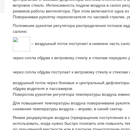
ветровое стекло. Интенсивность подачи воздуха в салон ре
режимов работы вентилятора. При этом включается одна из
Поворачивая рукоятку переключателя по часовой стрелке, 
Положение рукоятки регулятора распределения потоков зад
салоне:
– воздушный поток поступает в нижнюю часть салон
через сопла обдува к ветровому стеклу и стеклам передних
через сопла обдува поступает к ветровому стеклу и стекла
воздушный поток через боковые и центральный дефлекторы 
обдува водителя и пассажиров.
Поворотом рукоятки регулятора температуры воздуха измен
Для повышения температуры воздуха поворачиваем рукоятку 
снижения температуры воздуха – вправо, в синий сектор.
Режим рециркуляции воздуха (прекращение поступления в с
использовать, когда нужно быстро понизить или повысить те
по запыленной местности или в плотном транспортном пото