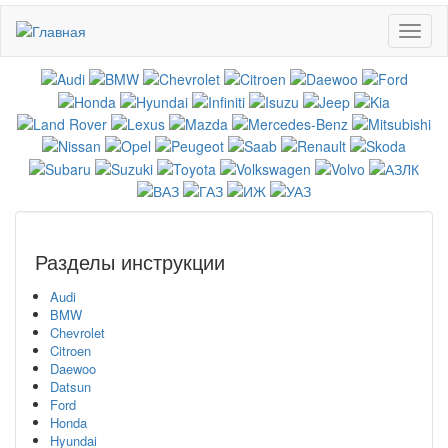
Перейти
Toggl
к
naviga
основному
содержанию
Разделы инструкции
Audi
BMW
Chevrolet
Citroen
Daewoo
Datsun
Ford
Honda
Hyundai