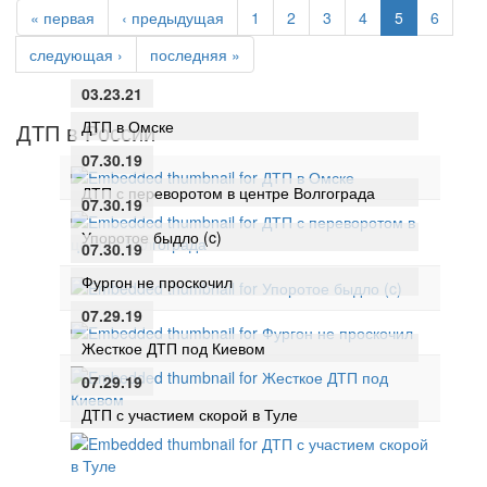
« первая
‹ предыдущая
1
2
3
4
5
6
следующая ›
последняя »
03.23.21
ДТП в Омске
ДТП в России
07.30.19
ДТП с переворотом в центре Волгограда
07.30.19
Упоротое быдло (c)
07.30.19
Фургон не проскочил
07.29.19
Жесткое ДТП под Киевом
07.29.19
ДТП с участием скорой в Туле