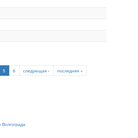
5
6
следующая ›
последняя »