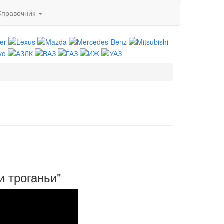
Справочник
и троганьи"