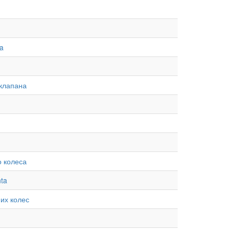
a
 клапана
о колеса
ta
их колес