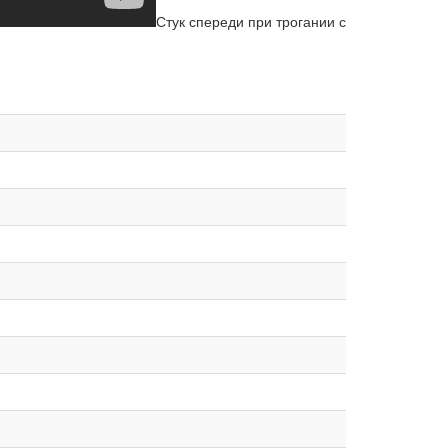
Стук спереди при трогании с