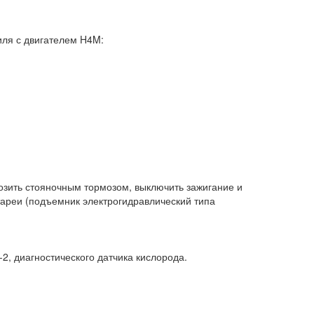
иля с двигателем H4M:
озить стояночным тормозом, выключить зажигание и
тареи (подъемник электрогидравлический типа
-2, диагностического датчика кислорода.