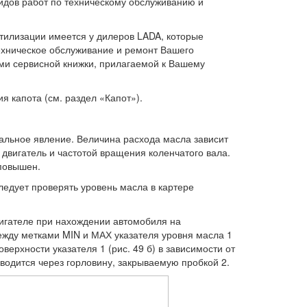
идов работ по техническому обслуживанию и
утилизации имеется у дилеров LADA, которые
хническое обслуживание и ремонт Вашего
ями сервисной книжки, прилагаемой к Вашему
я капота (см. раздел «Капот»).
альное явление. Величина расхода масла зависит
 двигатель и частотой вращения коленчатого вала.
 повышен.
ледует проверять уровень масла в картере
игателе при нахождении автомобиля на
ежду метками MIN и МАХ указателя уровня масла 1
ерхности указателя 1 (рис. 49 б) в зависимости от
водится через горловину, закрываемую пробкой 2.