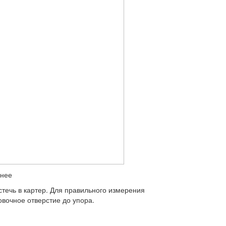
анее
стечь в картер. Для правильного измерения
овочное отверстие до упора.