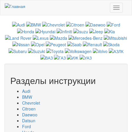
Перейти к основному содержанию
Toggle
navigati
Разделы инструкции
Audi
BMW
Chevrolet
Citroen
Daewoo
Datsun
Ford