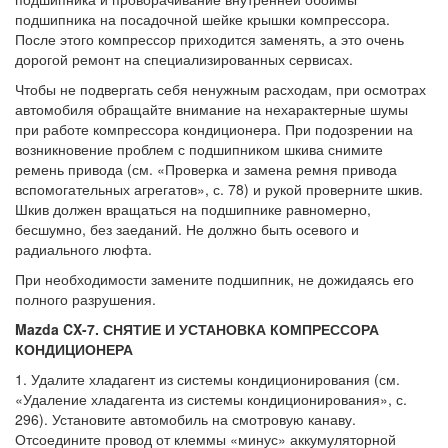
подшипника на поса­дочной шейке крышки компрессора.
После этого компрессор приходится заменять, а это очень
дорогой ремонт на специализи­рованных сервисах.
Чтобы не подвергать себя ненужным рас­ходам, при осмотрах
автомобиля обращай­те внимание на нехарактерные шумы
при работе компрессора кондиционера. При подозрении на
возникновение проблем с подшипником шкива снимите
ремень при­вода (см. «Проверка и замена ремня приво­да
вспомогательных агрегатов», с. 78) и ру­кой проверните шкив.
Шкив должен вра­щаться на подшипнике равномерно,
бесшумно, без заеданий. Не должно быть осевого и
радиального люфта.
При необходимости замените подшип­ник, не дожидаясь его
полного разрушения.
Mazda CX-7. СНЯТИЕ И УСТАНОВКА КОМПРЕССОРА
КОНДИЦИОНЕРА
1. Удалите хладагент из системы конди­ционирования (см.
«Удаление хладагента из системы кондиционирования», с.
296). Установите автомобиль на смотровую ка­наву.
Отсоедините провод от клеммы «ми­нус» аккумуляторной