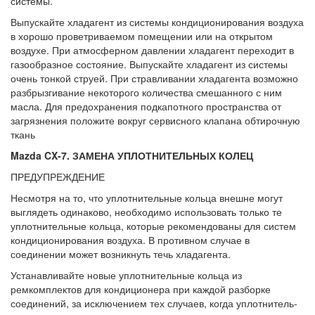
системы.
Выпускайте хладагент из системы кондицио­нирования воздуха
в хорошо проветривае­мом помещении или на открытом
воздухе. При атмосферном давлении хладагент пере­ходит в
газообразное состояние. Выпускай­те хладагент из системы
очень тонкой стру­ей. При стравливании хладагента возможно
разбрызгивание некоторого количества сме­шанного с ним
масла. Для предохранения подкапотного пространства от
загрязнения положите вокруг сервисного клапана обти­рочную
ткань
Mazda CX-7. ЗАМЕНА УПЛОТНИТЕЛЬНЫХ КОЛЕЦ
ПРЕДУПРЕЖДЕНИЕ
Несмотря на то, что уплотнительные кольца внешне могут
выглядеть одинаково, необхо­димо использовать только те
уплотнитель­ные кольца, которые рекомендованы для си­стем
кондиционирования воздуха. В против­ном случае в
соединении может возникнуть течь хладагента.
Устанавливайте новые уплотнительные кольца из
ремкомплектов для кондиционе­ра при каждой разборке
соединений, за ис­ключением тех случаев, когда уплотнитель­