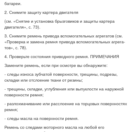
батареи.
2. Снимите защиту картера двигателя
(см. «Снятие и установка брызговиков и за­щиты картера
двигателя», с. 73).
3. Снимите ремень привода вспомога­тельных агрегатов (см.
«Проверка и замена ремня привода вспомогательных агрега­
тов», с. 78).
4. Проверьте состояния приводного ремня. ПРИМЕЧАНИЯ
Замените ремень, если при осмотре вы об­наружите:
- следы износа зубчатой поверхности, тре­щины, подрезы,
складки или отслоение тка­ни от резины;
- трещины, складки, углубления или выпу­клости на наружной
поверхности ремня;
- разлохмачивание или расслоение на тор­цовых поверхностях
ремня;
- следы масла на поверхности ремня.
Ремень со следами моторного масла на лю­бой его