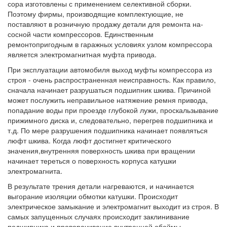
сора изготовлены с применением селек­тивной сборки.
Поэтому фирмы, произво­дящие комплектующие, не
поставляют в розничную продажу детали для ремонта на­
сосной части компрессоров. Единствен­ным
ремонтопригодным в гаражных усло­виях узлом компрессора
является электро­магнитная муфта привода.
При эксплуатации автомобиля выход муфты компрессора из
строя - очень рас­пространенная неисправность. Как прави­ло,
сначала начинает разрушаться подшип­ник шкива. Причиной
может послужить не­правильное натяжение ремня привода,
попадание воды при проезде глубокой лу­жи, проскальзывание
прижимного диска и, следовательно, перегрев подшипника и
т.д. По мере разрушения подшипника начинает появляться
люфт шкива. Когда люфт до­стигнет критического
значения,внутренняя поверхность шкива при вращении
начинает тереться о поверхность корпуса катушки
электромагнита.
В результате трения детали нагреваются, и начинается
выгорание изоляции обмотки катушки. Происходит
электрическое замы­кание и электромагнит выходит из строя. В
самых запущенных случаях происходит за­клинивание
подшипника и проворачивание внутренней обоймы