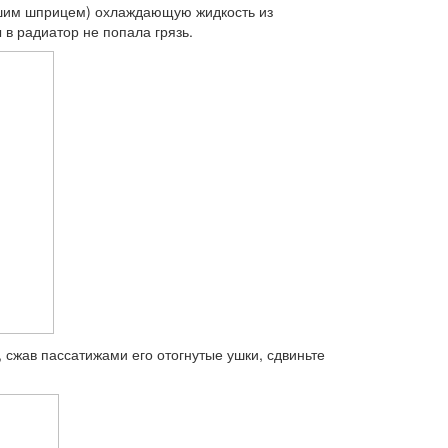
ьшим шприцем) охлаж­дающую жидкость из
 в ра­диатор не попала грязь.
 сжав пассатижами его отогнутые ушки, сдвиньте