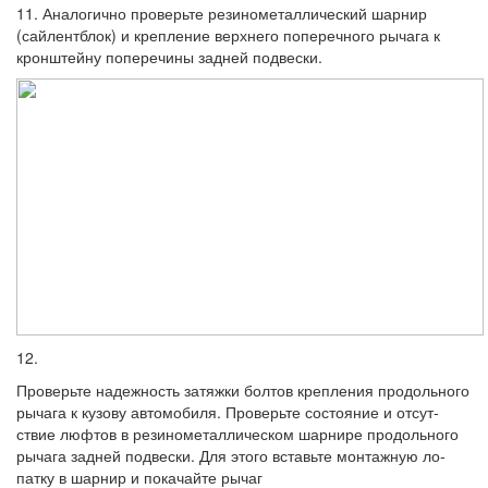
11. Аналогично проверьте резинометал­лический шарнир
(сайлентблок) и крепле­ние верхнего поперечного рычага к
крон­штейну поперечины задней подвески.
12.
Проверьте надежность затяжки бол­тов крепления продольного
рычага к кузову автомобиля. Проверьте состояние и отсут­
ствие люфтов в резинометаллическом шарнире продольного
рычага задней под­вески. Для этого вставьте монтажную ло­
патку в шарнир и покачайте рычаг