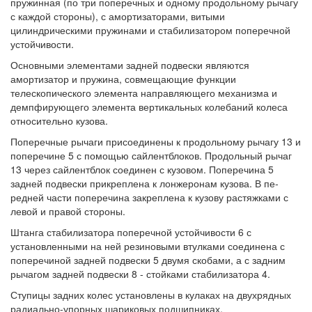
пружинная (по три по­перечных и одному продольному рычагу
с каждой стороны), с амортизаторами, виты­ми
цилиндрическими пружинами и стаби­лизатором поперечной
устойчивости.
Основными элементами задней подве­ски являются
амортизатор и пружина, сов­мещающие функции
телескопического эл­емента направляющего механизма и
демпфирующего элемента вертикальных колебаний колеса
относительно кузова.
Поперечные рычаги присоединены к продольному рычагу 13 и
поперечине 5 с помощью сайлентблоков. Продольный рычаг
13 через сайлентблок соединен с кузовом. Поперечина 5
задней подвески прикреплена к лонжеронам кузова. В пе­
редней части поперечина закреплена к кузову растяжками с
левой и правой сто­роны.
Штанга стабилизатора поперечной устойчивости 6 с
установленными на ней резиновыми втулками соединена с
попе­речиной задней подвески 5 двумя скобами, а с задним
рычагом задней подвески 8 - стойками стабилизатора 4.
Ступицы задних колес установлены в ку­лаках на двухрядных
радиально-упорных шариковых подшипниках.