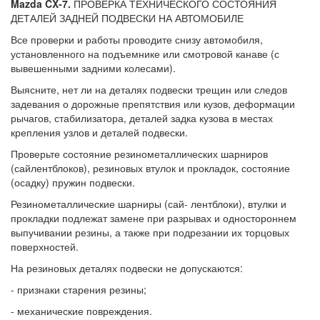
Mazda CX-7.
ПРОВЕРКА ТЕХНИЧЕСКОГО СОСТОЯНИЯ
ДЕТАЛЕЙ ЗАДНЕЙ ПОДВЕСКИ НА АВТОМОБИЛЕ
Все проверки и работы проводите снизу автомобиля,
установленного на подъемни­ке или смотровой канаве (с
вывешенными задними колесами).
Выясните, нет ли на деталях подвески трещин или следов
задевания о дорожные препятствия или кузов, деформации
рыча­гов, стабилизатора, деталей задка кузова в местах
крепления узлов и деталей подвески.
Проверьте состояние резинометалличе­ских шарниров
(сайлентблоков), резино­вых втулок и прокладок, состояние
(осадку) пружин подвески.
Резинометаллические шарниры (сай- лентблоки), втулки и
прокладки подлежат замене при разрывах и одностороннем
вы­пучивании резины, а также при подрезании их торцовых
поверхностей.
На резиновых деталях подвески не допу­скаются:
- признаки старения резины;
- механические повреждения.