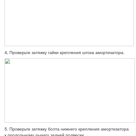
4, Проверьте затяжку гайки крепления штока амортизатора.
5. Проверьте затяжку болта нижнего кре­пления амортизатора
к продольному ры­чагу задней подвески.