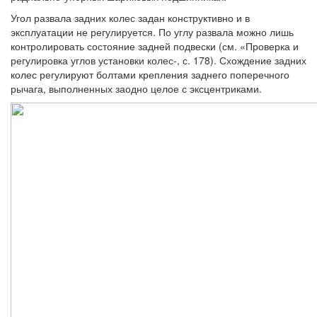
Угол развала задних колес задан кон­структивно и в
эксплуатации не регули­руется. По углу развала можно лишь
кон­тролировать состояние задней подвески (см. «Проверка и
регулировка углов уста­новки колес-, с. 178). Схождение задних
ко­лес регулируют болтами крепления задне­го поперечного
рычага, выполненных зао­дно целое с эксцентриками.