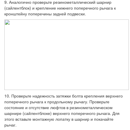
9. Аналогично проверьте резинометалли­ческий шарнир
(сайлентблок) и крепление нижнего поперечного рычага к
кронштейну поперечины задней подвески.
10. Проверьте надежность затяжки болта крепления верхнего
поперечного рычага к продольному рычагу. Проверьте
состояние и отсутствие люфтов в резинометалличе­ском
шарнире (сайлентблоке) верхнего по­перечного рычага. Для
этого вставьте мон­тажную лопатку в шарнир и покачайте
рычаг.