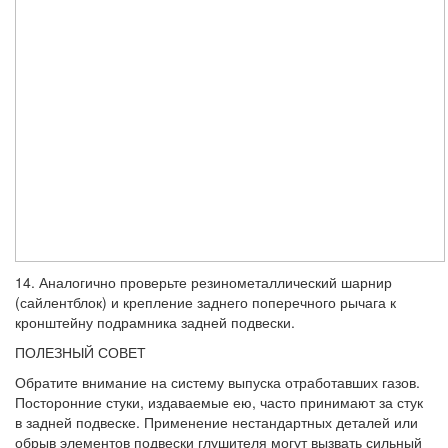
14. Аналогично проверьте резинометал­лический шарнир
(сайлентблок) и крепле­ние заднего поперечного рычага к
крон­штейну подрамника задней подвески.
ПОЛЕЗНЫЙ СОВЕТ
Обратите внимание на систему выпуска отработавших газов.
Посторонние стуки, из­даваемые ею, часто принимают за стук
в за­дней подвеске. Применение нестандартных деталей или
обрыв элементов подвески глу­шителя могут вызвать сильный