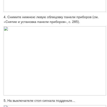
4. Снимите нижнюю левую облицовку па­нели приборов (см.
«Снятие и установка па­нели приборов», с. 285).
5. На выключателе стоп-сигнала подде­ньте...