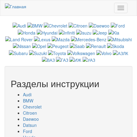
Перейти к основному содержанию
Toggle
navigati
Разделы инструкции
Audi
BMW
Chevrolet
Citroen
Daewoo
Datsun
Ford