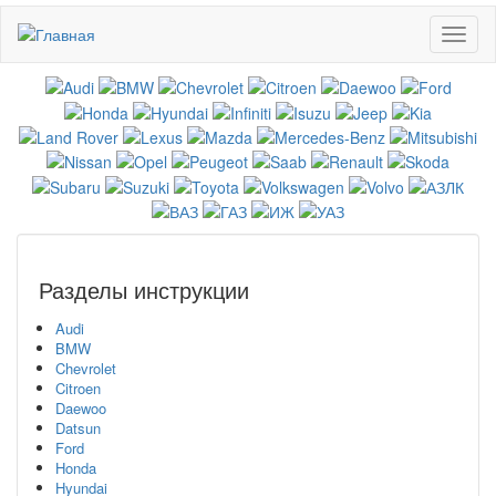
Перейти
Toggl
к
naviga
основному
содержанию
Разделы инструкции
Audi
BMW
Chevrolet
Citroen
Daewoo
Datsun
Ford
Honda
Hyundai