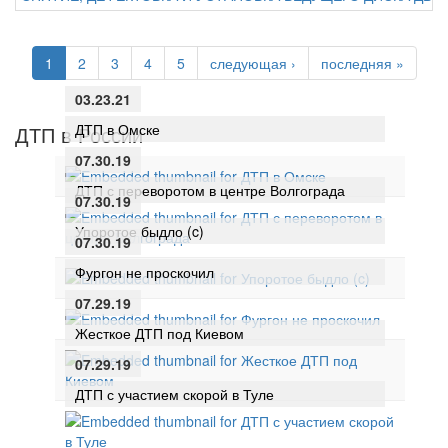
1
2
3
4
5
следующая ›
последняя »
03.23.21
ДТП в Омске
ДТП в России
07.30.19
ДТП с переворотом в центре Волгограда
07.30.19
Упоротое быдло (c)
07.30.19
Фургон не проскочил
07.29.19
Жесткое ДТП под Киевом
07.29.19
ДТП с участием скорой в Туле