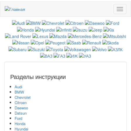
Перейти
Toggl
к
naviga
основному
содержанию
Разделы инструкции
Audi
BMW
Chevrolet
Citroen
Daewoo
Datsun
Ford
Honda
Hyundai