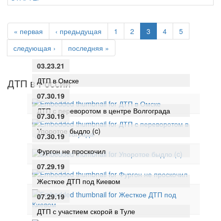
« первая
‹ предыдущая
1
2
3
4
5
следующая ›
последняя »
03.23.21
ДТП в Омске
ДТП в России
07.30.19
ДТП с переворотом в центре Волгограда
07.30.19
Упоротое быдло (c)
07.30.19
Фургон не проскочил
07.29.19
Жесткое ДТП под Киевом
07.29.19
ДТП с участием скорой в Туле