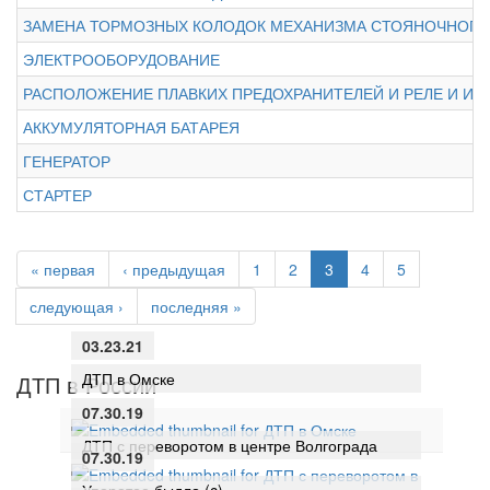
ЗАМЕНА ТОРМОЗНЫХ КОЛОДОК МЕХАНИЗМА СТОЯНОЧНОГО
ЭЛЕКТРООБОРУДОВАНИЕ
РАСПОЛОЖЕНИЕ ПЛАВКИХ ПРЕДОХРАНИТЕЛЕЙ И РЕЛЕ И ИХ
АККУМУЛЯТОРНАЯ БАТАРЕЯ
ГЕНЕРАТОР
СТАРТЕР
« первая
‹ предыдущая
1
2
3
4
5
следующая ›
последняя »
03.23.21
ДТП в Омске
ДТП в России
07.30.19
ДТП с переворотом в центре Волгограда
07.30.19
Упоротое быдло (c)