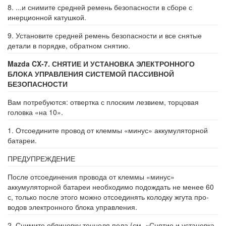
8. ...и снимите средней ремень безопас­ности в сборе с
инерционной катушкой.
9. Установите средней ремень безопас­ности и все снятые
детали в порядке, об­ратном снятию.
Mazda CX-7. СНЯТИЕ И УСТАНОВКА ЭЛЕКТРОННОГО
БЛОКА УПРАВЛЕНИЯ СИСТЕМОЙ ПАССИВНОЙ
БЕЗОПАСНОСТИ
Вам потребуются: отвертка с плоским лезвием, торцовая
головка «на 10».
1. Отсоедините провод от клеммы «ми­нус» аккумуляторной
батареи.
ПРЕДУПРЕЖДЕНИЕ
После отсоединения провода от клеммы «минус»
аккумуляторной батареи необходи­мо подождать не менее 60
с, только после этого можно отсоединять колодку жгута про­
водов электронного блока управления.
2. Снимите облицовку тоннеля пола (см. «Снятие и установка