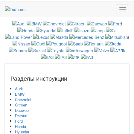
Перейти
Toggl
к
naviga
основному
содержанию
Разделы инструкции
Audi
BMW
Chevrolet
Citroen
Daewoo
Datsun
Ford
Honda
Hyundai